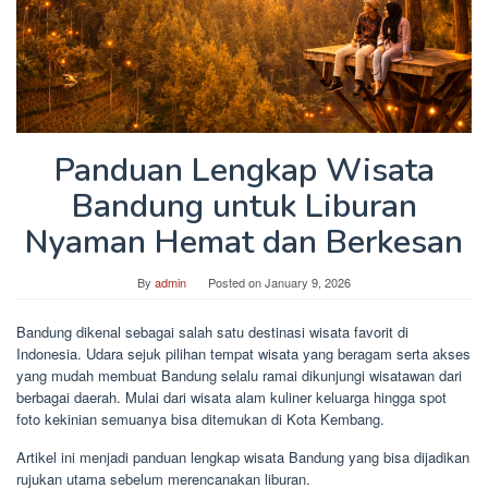
Panduan Lengkap Wisata
Bandung untuk Liburan
Nyaman Hemat dan Berkesan
By
admin
Posted on
January 9, 2026
Bandung dikenal sebagai salah satu destinasi wisata favorit di
Indonesia. Udara sejuk pilihan tempat wisata yang beragam serta akses
yang mudah membuat Bandung selalu ramai dikunjungi wisatawan dari
berbagai daerah. Mulai dari wisata alam kuliner keluarga hingga spot
foto kekinian semuanya bisa ditemukan di Kota Kembang.
Artikel ini menjadi panduan lengkap wisata Bandung yang bisa dijadikan
rujukan utama sebelum merencanakan liburan.