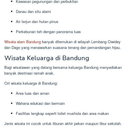
Kawasan pegunungan dan perbukitan
Danau dan situ alami
Air terjun dan hutan pinus
Perkebunan teh dengan panorama luas
Wisata alam Bandung
banyak ditemukan di wilayah Lembang Ciwidey
dan Dago yang menawarkan suasana tenang dan pemandangan hijau.
Wisata Keluarga di Bandung
Bagi wisatawan yang datang bersama keluarga Bandung menyediakan
banyak destinasi ramah anak.
Ciri wisata keluarga di Bandung:
Area luas dan aman
Wahana edukasi dan bermain
Fasilitas lengkap seperti toilet mushola dan area makan
Jenis wisata ini cocok untuk liburan akhir pekan maupun libur sekolah.