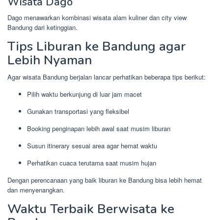
Wisata Dago
Dago menawarkan kombinasi wisata alam kuliner dan city view
Bandung dari ketinggian.
Tips Liburan ke Bandung agar
Lebih Nyaman
Agar wisata Bandung berjalan lancar perhatikan beberapa tips berikut:
Pilih waktu berkunjung di luar jam macet
Gunakan transportasi yang fleksibel
Booking penginapan lebih awal saat musim liburan
Susun itinerary sesuai area agar hemat waktu
Perhatikan cuaca terutama saat musim hujan
Dengan perencanaan yang baik liburan ke Bandung bisa lebih hemat
dan menyenangkan.
Waktu Terbaik Berwisata ke