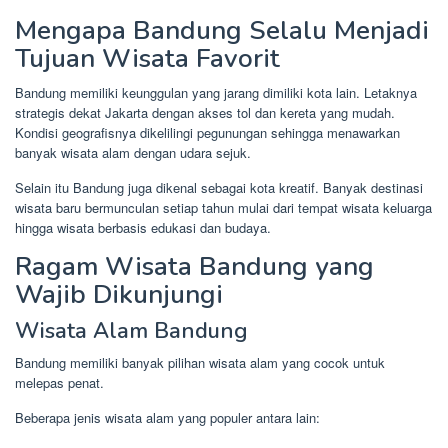
Mengapa Bandung Selalu Menjadi
Tujuan Wisata Favorit
Bandung memiliki keunggulan yang jarang dimiliki kota lain. Letaknya
strategis dekat Jakarta dengan akses tol dan kereta yang mudah.
Kondisi geografisnya dikelilingi pegunungan sehingga menawarkan
banyak wisata alam dengan udara sejuk.
Selain itu Bandung juga dikenal sebagai kota kreatif. Banyak destinasi
wisata baru bermunculan setiap tahun mulai dari tempat wisata keluarga
hingga wisata berbasis edukasi dan budaya.
Ragam Wisata Bandung yang
Wajib Dikunjungi
Wisata Alam Bandung
Bandung memiliki banyak pilihan wisata alam yang cocok untuk
melepas penat.
Beberapa jenis wisata alam yang populer antara lain: