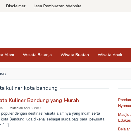
Disclaimer
Jasa Pembuatan Website
ta Alam
Wisata Belanja
Wisata Buatan
Wisata Anak
DUNG
ta kuliner kota bandung
ata Kuliner Bandung yang Murah
Pandua
Nyaman
in
Posted on
April 3, 2017
 populer dengan destinasi wisata alamnya yang indah serta
Masjid
, kota Bandung juga dikenal sebagai surga bagi para pewisata
Edukasi
r. […]
Belajar