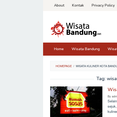
Skip
About
Kontak
Privacy Policy
to
content
Home
Wisata Bandung
Wisa
HOMEPAGE
/
WISATA KULINER KOTA BAN
Tag:
wisa
Wis
By
adm
Selain
sejuk
kuline