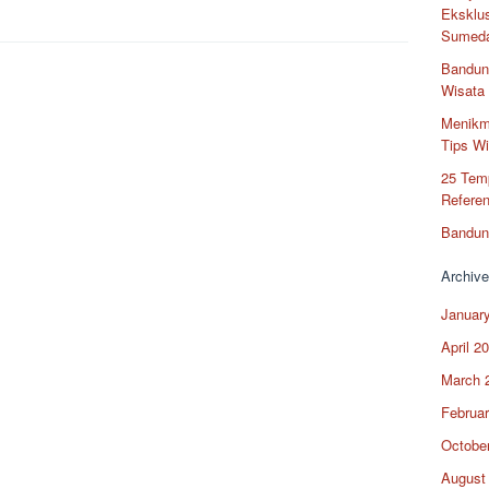
Eksklus
Sumed
Bandun
Wisata
Menikm
Tips Wi
25 Temp
Refere
Bandun
Archive
Januar
April 2
March 
Februa
Octobe
August