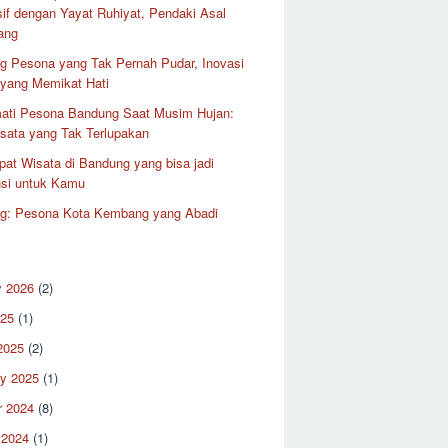
if dengan Yayat Ruhiyat, Pendaki Asal
ang
g Pesona yang Tak Pernah Pudar, Inovasi
 yang Memikat Hati
ati Pesona Bandung Saat Musim Hujan:
sata yang Tak Terlupakan
at Wisata di Bandung yang bisa jadi
nsi untuk Kamu
g: Pesona Kota Kembang yang Abadi
y 2026
(2)
025
(1)
2025
(2)
ry 2025
(1)
r 2024
(8)
 2024
(1)