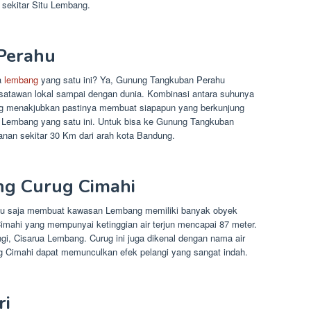
sekitar Situ Lembang.
Perahu
a
lembang
yang satu ini? Ya, Gunung Tangkuban Perahu
satawan lokal sampai dengan dunia. Kombinasi antara suhunya
g menakjubkan pastinya membuat siapapun yang berkunjung
i Lembang yang satu ini. Untuk bisa ke Gunung Tangkuban
nan sekitar 30 Km dari arah kota Bandung.
ng
Curug Cimahi
entu saja membuat kawasan Lembang memiliki banyak obyek
imahi yang mempunyai ketinggian air terjun mencapai 87 meter.
ngi, Cisarua Lembang. Curug ini juga dikenal dengan nama air
ug Cimahi dapat memunculkan efek pelangi yang sangat indah.
ri