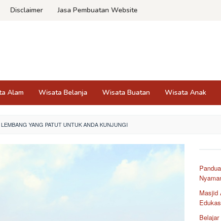
Disclaimer
Jasa Pembuatan Website
ta Alam
Wisata Belanja
Wisata Buatan
Wisata Anak
M LEMBANG YANG PATUT UNTUK ANDA KUNJUNGI
Pandua
Nyaman
Masjid
Edukasi
Belajar