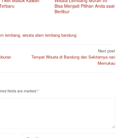
 Tiket Masuk Kawah
Wisata Lembang Murah Ini
 Terbaru
Bisa Menjadi Pilihan Anda saat
Berlibur
lam lembang
,
wisata alam lembang bandung
Next post
iburan
Tempat Wisata di Bandung dan Sekitarnya nan
Memukau
red fields are marked
*