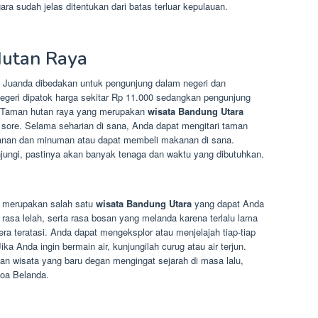
ra sudah jelas ditentukan dari batas terluar kepulauan.
Hutan Raya
H. Juanda dibedakan untuk pengunjung dalam negeri dan
egeri dipatok harga sekitar Rp 11.000 sedangkan pengunjung
00. Taman hutan raya yang merupakan
wisata Bandung Utara
 6 sore. Selama seharian di sana, Anda dapat mengitari taman
anan dan minuman atau dapat membeli makanan di sana.
jungi, pastinya akan banyak tenaga dan waktu yang dibutuhkan.
a merupakan salah satu
wisata Bandung Utara
yang dapat Anda
 rasa lelah, serta rasa bosan yang melanda karena terlalu lama
ra teratasi. Anda dapat mengeksplor atau menjelajah tiap-tiap
a Anda ingin bermain air, kunjungilah curug atau air terjun.
an wisata yang baru degan mengingat sejarah di masa lalu,
oa Belanda.