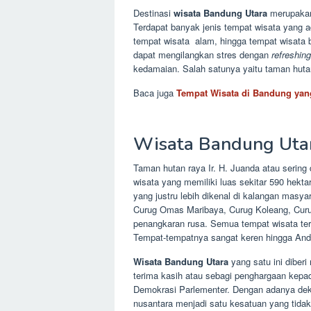
Destinasi
wisata Bandung Utara
merupakan 
Terdapat banyak jenis tempat wisata yang ad
tempat wisata alam, hingga tempat wisata 
dapat mengilangkan stres dengan
refreshin
kedamaian. Salah satunya yaitu taman hut
Baca juga
Tempat Wisata di Bandung yan
Wisata Bandung Utar
Taman hutan raya Ir. H. Juanda atau serin
wisata yang memiliki luas sekitar 590 hekta
yang justru lebih dikenal di kalangan masy
Curug Omas Maribaya, Curug Koleang, Curug
penangkaran rusa. Semua tempat wisata ter
Tempat-tempatnya sangat keren hingga Anda
Wisata Bandung Utara
yang satu ini diber
terima kasih atau sebagi penghargaan kepada
Demokrasi Parlementer. Dengan adanya dek
nusantara menjadi satu kesatuan yang tidak