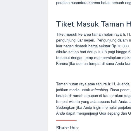
perairan nusantara karena batas sebuah nega
Tiket Masuk Taman 
Tiket masuk ke area taman hutan raya Ir. 
pengunjung luar negeri. Pengunjung dalam n
luar negeri dipatok harga sekitar Rp 76.0
dibuka setiap hari dari pukul 8 pagi hingga
tersebut dengan tetap mempersiapkan mak
Karena jika semua tempat di sana Anda kun
Taman hutan raya atau tahura Ir. H. Juand
jadikan media untuk
refreshing
. Rasa penat,
berada di rumah ataupun di kantor akan sege
tempat wisata yang ada sepuas hati Anda. Jik
Sedangkan jika Anda ingin memulai perjalan
Anda dapat mengunjungi Goa Jepang dan G
Share this: