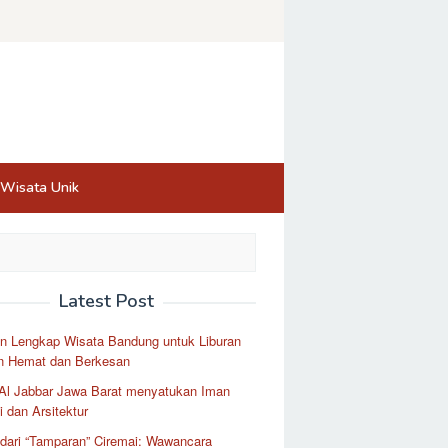
Wisata Unik
Latest Post
n Lengkap Wisata Bandung untuk Liburan
 Hemat dan Berkesan
 Al Jabbar Jawa Barat menyatukan Iman
 dan Arsitektur
 dari “Tamparan” Ciremai: Wawancara