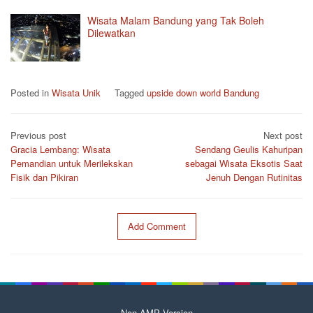
Wisata Malam Bandung yang Tak Boleh
Dilewatkan
Posted in
Wisata Unik
Tagged
upside down world Bandung
Post
Previous post
Next post
navigation
Gracia Lembang: Wisata
Sendang Geulis Kahuripan
Pemandian untuk Merilekskan
sebagai Wisata Eksotis Saat
Fisik dan Pikiran
Jenuh Dengan Rutinitas
Add Comment
Non AMP Version